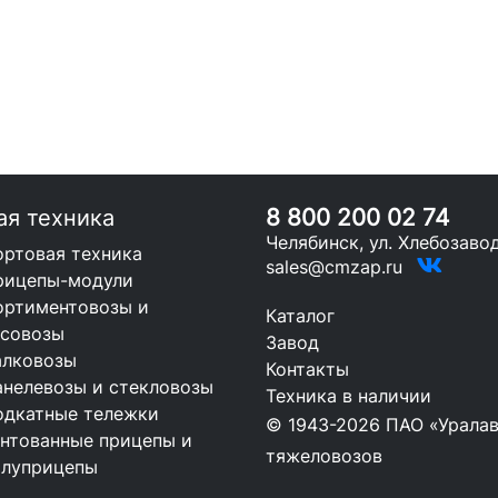
8 800 200 02 74
ая техника
Челябинск, ул. Хлебозавод
ортовая техника
sales@cmzap.ru
рицепы-модули
ортиментовозы и
Каталог
есовозы
Завод
алковозы
Контакты
анелевозы и стекловозы
Техника в наличии
одкатные тележки
© 1943-2026 ПАО «Уралав
ентованные прицепы и
тяжеловозов
олуприцепы