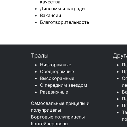
качества
Дипломы и награды
Вакансии
Благотворительность
Тралы
Друг
Низкорамные
П
Среднерамные
П
Высокорамные
С
С передним заездом
л
Раздвижные
Б
П
Самосвальные прицепы и
П
полуприцепы
Т
Бортовые полуприцепы
п
Контейнеровозы