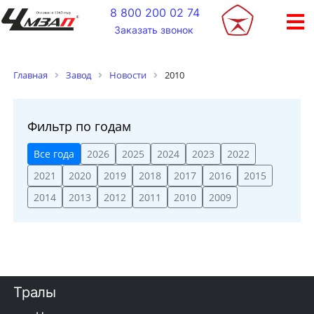
+
8 800 200 02 74
Заказать звонок
2010
Главная
Завод
Новости
Фильтр по годам
Все года
2026
2025
2024
2023
2022
2021
2020
2019
2018
2017
2016
2015
2014
2013
2012
2011
2010
2009
Тралы