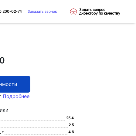
Задать вопрос
0 200-02-74
Заказать звонок
директору по качеству
0
оимости
г
Подробнее
тики
25.4
2.5
 т
4.6