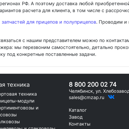
регионах РФ. А поэтому доставка любой приобретенно
риантов расчета для клиента, в том числе с рассрочк
й
запчастей для прицепов и полуприцепов
. Проводим и
связаться с нашим представителем можно по контактам
джера: мы перезвоним самостоятельно, детально проко
у под конкретные поставленные задачи.
8 800 200 02 74
ая техника
Челябинск, ул. Хлебозавод
ортовая техника
sales@cmzap.ru
рицепы-модули
ортиментовозы и
Каталог
есовозы
Завод
алковозы
Контакты
анелевозы и стекловозы