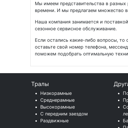
Мы имеем представительства в разных 
времени. И мы предлагаем множество ва
Наша компания занимается и поставко
сезонное сервисное обслуживание.
Если остались какие-либо вопросы, то 
оставьте свой номер телефона, мессен
поможем подобрать оптимальную техник
Тралы
Друг
Низкорамные
П
Среднерамные
П
Высокорамные
С
С передним заездом
л
Раздвижные
Б
П