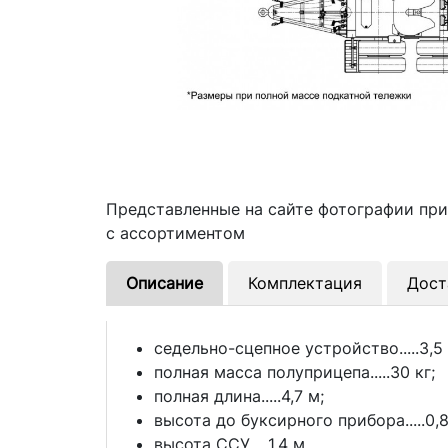
Представленные на сайте фотографии пр
с ассортиментом
Описание
Комплектация
Дост
седельно-сцепное устройство.....3,5 
полная масса полуприцепа.....30 кг;
полная длина.....4,7 м;
высота до буксирного прибора.....0,8
высота ССУ.....1,4 м.