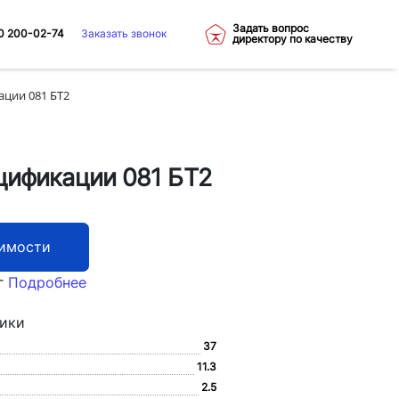
Задать вопрос
0 200-02-74
Заказать звонок
директору по качеству
ции 081 БТ2
цификации 081 БТ2
оимости
г
Подробнее
тики
37
11.3
2.5