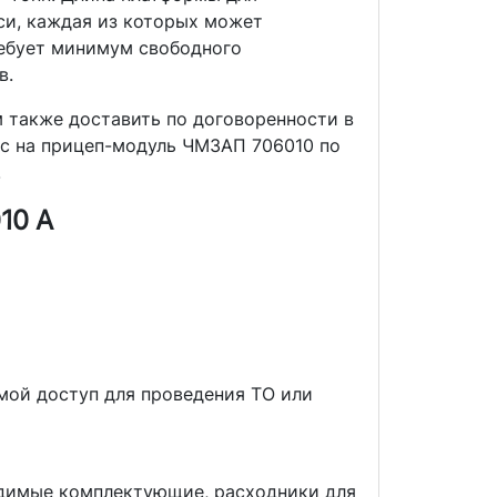
си, каждая из которых может
ребует минимум свободного
в.
 также доставить по договоренности в
ас на прицеп-модуль ЧМЗАП 706010 по
.
10 А
мой доступ для проведения ТО или
одимые комплектующие, расходники для