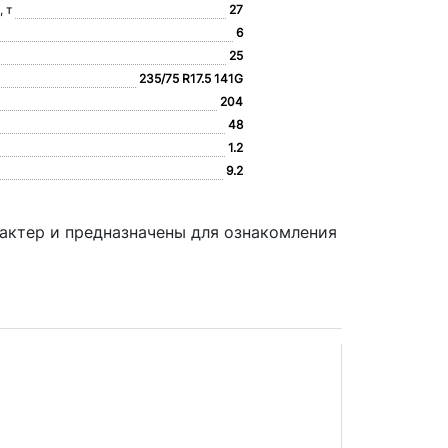
 т
27
6
25
235/75 R17.5 141G
204
48
1.2
9.2
актер и предназначены для ознакомления