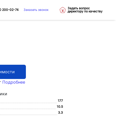
Задать вопрос
0 200-02-74
Заказать звонок
директору по качеству
оимости
г
Подробнее
тики
177
10.5
3.3