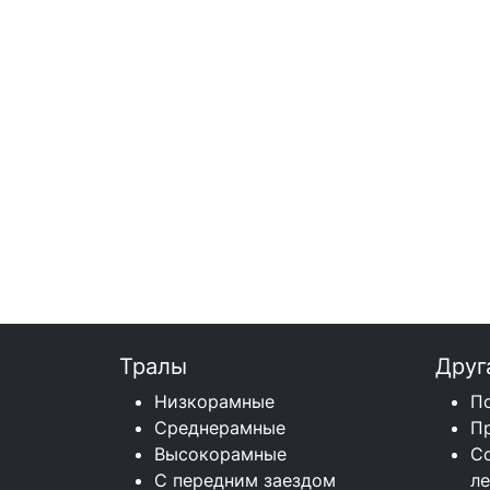
Тралы
Друг
Низкорамные
П
Среднерамные
П
Высокорамные
С
С передним заездом
л