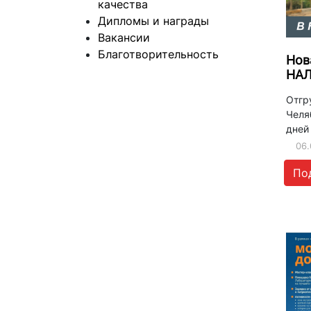
качества
Дипломы и награды
Вакансии
Благотворительность
Нов
НА
Отгру
Челя
дней
06.
По