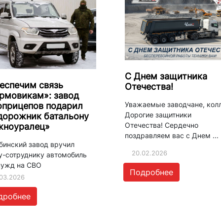
С Днем защитника
еспечим связь
Отечества!
рмовикам»: завод
Уважаемые заводчане, колл
оприцепов подарил
Дорогие защитники
дорожник батальону
Отечества! Сердечно
ноуралец»
поздравляем вас с Днем ...
бинский завод вручил
20.02.2026
у-сотруднику автомобиль
нужд на СВО
Подробнее
03.2026
дробнее