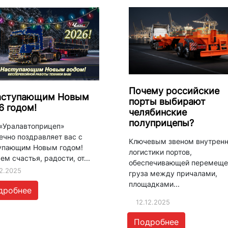
Почему российские
аступающим Новым
порты выбирают
6 годом!
челябинские
полуприцепы?
«Уралавтоприцеп»
ечно поздравляет вас с
Ключевым звеном внутрен
упающим Новым годом!
логистики портов,
м счастья, радости, от...
обеспечивающей перемеще
12.2025
груза между причалами,
площадками...
дробнее
12.12.2025
Подробнее