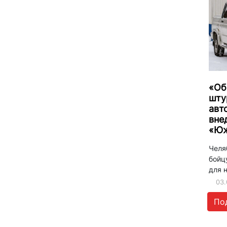
«Об
шту
авт
вне
«Юж
Челя
бойц
для 
03.
По