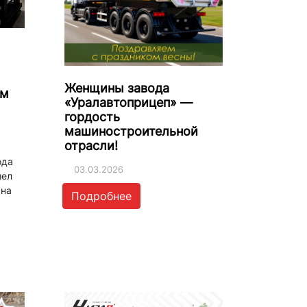
Женщины завода
ем
«Уралавтоприцеп» —
гордость
машиностроительной
отрасли!
ода
03.03.2026
шел
 на
Подробнее