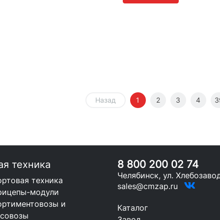
Назад
1
2
3
4
3
8 800 200 02 74
ая техника
Челябинск, ул. Хлебозавод
ортовая техника
sales@cmzap.ru
рицепы-модули
ортиментовозы и
Каталог
есовозы
Завод