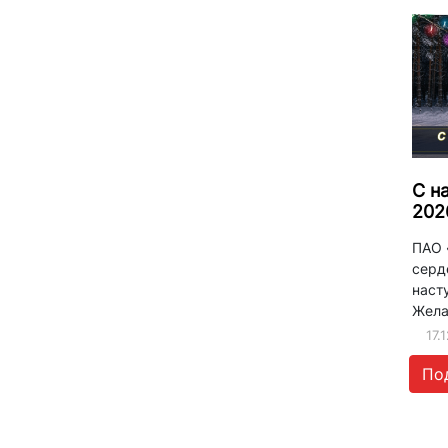
С н
202
ПАО 
серд
наст
Желае
17.
По