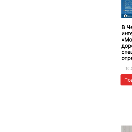
В Ч
инт
«Мо
дор
спе
отр
16.
По