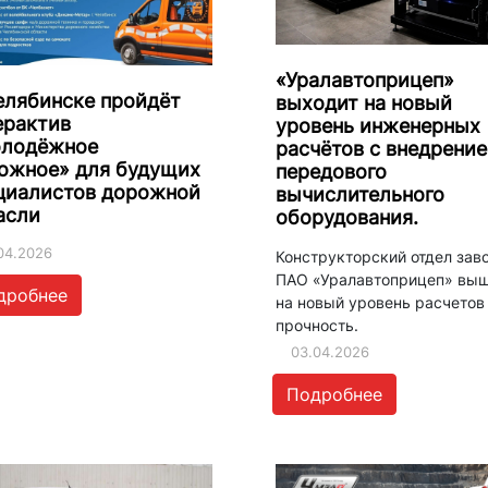
«Уралавтоприцеп»
елябинске пройдёт
выходит на новый
ерактив
уровень инженерных
лодёжное
расчётов с внедрени
ожное» для будущих
передового
циалистов дорожной
вычислительного
асли
оборудования.
04.2026
Конструкторский отдел зав
ПАО «Уралавтоприцеп» вы
дробнее
на новый уровень расчетов
прочность.
03.04.2026
Подробнее