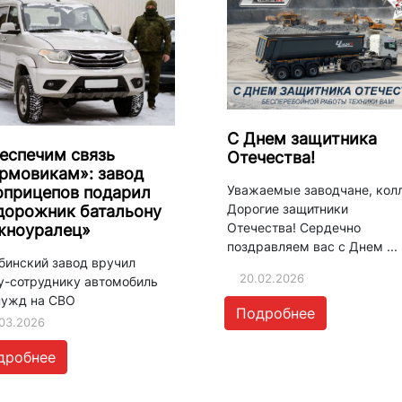
С Днем защитника
еспечим связь
Отечества!
рмовикам»: завод
Уважаемые заводчане, колл
оприцепов подарил
Дорогие защитники
дорожник батальону
Отечества! Сердечно
ноуралец»
поздравляем вас с Днем ...
бинский завод вручил
20.02.2026
у-сотруднику автомобиль
нужд на СВО
Подробнее
03.2026
дробнее