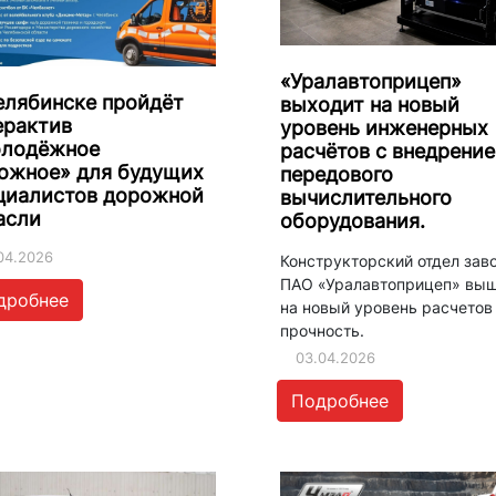
«Уралавтоприцеп»
елябинске пройдёт
выходит на новый
ерактив
уровень инженерных
лодёжное
расчётов с внедрени
ожное» для будущих
передового
циалистов дорожной
вычислительного
асли
оборудования.
04.2026
Конструкторский отдел зав
ПАО «Уралавтоприцеп» вы
дробнее
на новый уровень расчетов
прочность.
03.04.2026
Подробнее