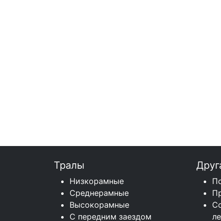
Тралы
Друг
Низкорамные
П
Среднерамные
П
Высокорамные
С
С передним заездом
л