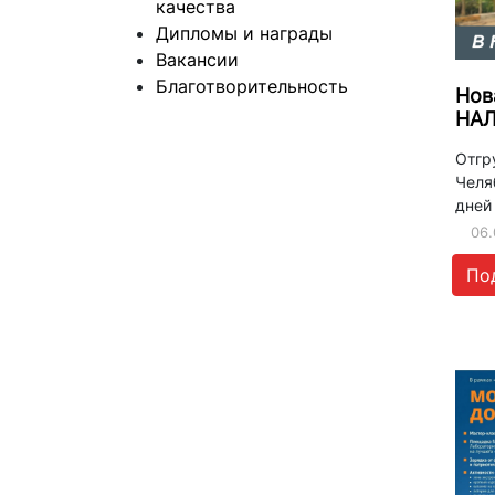
качества
Дипломы и награды
Вакансии
Благотворительность
Нов
НА
Отгру
Челя
дней
06.
По