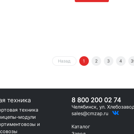
Назад
1
2
3
4
3
8 800 200 02 74
ая техника
Челябинск, ул. Хлебозавод
ортовая техника
sales@cmzap.ru
рицепы-модули
ортиментовозы и
Каталог
есовозы
Завод