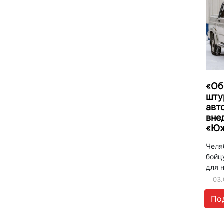
«Об
шту
авт
вне
«Юж
Челя
бойц
для 
03.
По