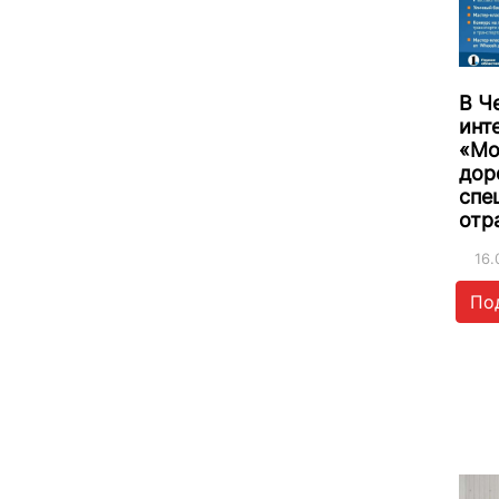
В Ч
инт
«Мо
дор
спе
отр
16.
По