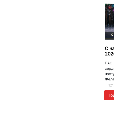
С н
202
ПАО 
серд
наст
Желае
17.
По