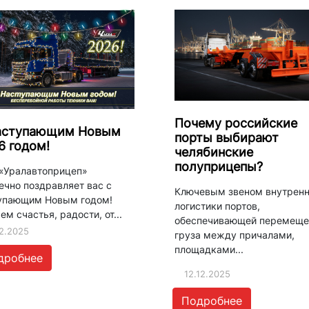
Почему российские
аступающим Новым
порты выбирают
6 годом!
челябинские
полуприцепы?
«Уралавтоприцеп»
ечно поздравляет вас с
Ключевым звеном внутрен
упающим Новым годом!
логистики портов,
м счастья, радости, от...
обеспечивающей перемеще
12.2025
груза между причалами,
площадками...
дробнее
12.12.2025
Подробнее