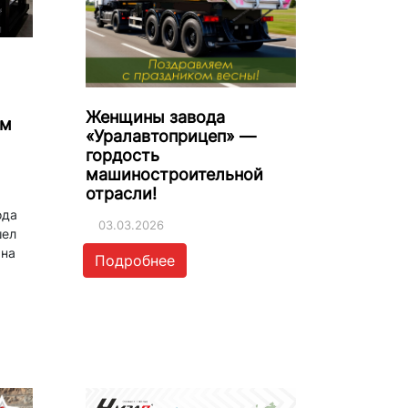
Женщины завода
ем
«Уралавтоприцеп» —
гордость
машиностроительной
отрасли!
ода
03.03.2026
шел
 на
Подробнее