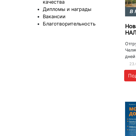
качества
Дипломы и награды
Вакансии
Благотворительность
Нов
НА
Отгру
Челя
дней
23.
По