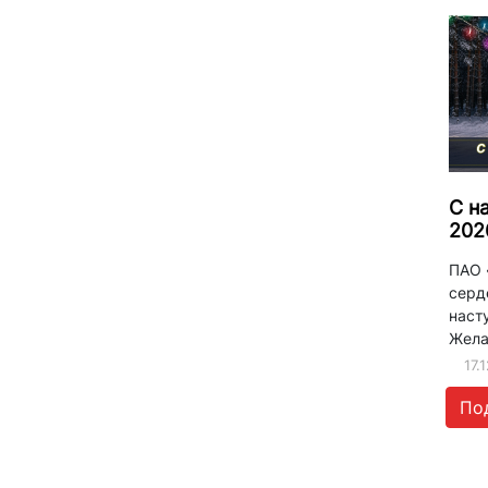
С н
202
ПАО 
серд
наст
Желае
17.
По