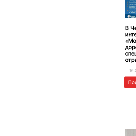
В Ч
инт
«Мо
дор
спе
отр
16.
По