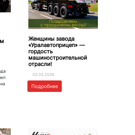
Женщины завода
ем
«Уралавтоприцеп» —
гордость
машиностроительной
отрасли!
ода
03.03.2026
шел
 на
Подробнее