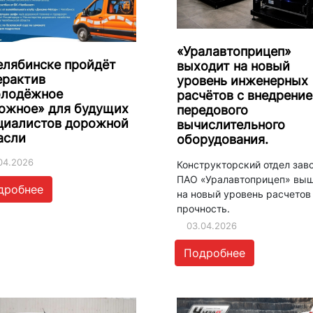
«Уралавтоприцеп»
елябинске пройдёт
выходит на новый
ерактив
уровень инженерных
лодёжное
расчётов с внедрени
ожное» для будущих
передового
циалистов дорожной
вычислительного
асли
оборудования.
04.2026
Конструкторский отдел зав
ПАО «Уралавтоприцеп» вы
дробнее
на новый уровень расчетов
прочность.
03.04.2026
Подробнее