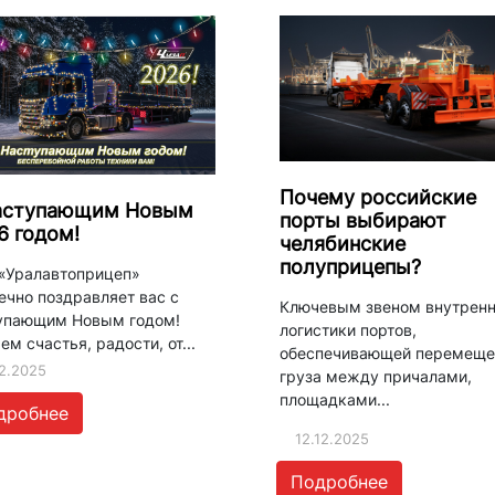
Почему российские
аступающим Новым
порты выбирают
6 годом!
челябинские
полуприцепы?
«Уралавтоприцеп»
ечно поздравляет вас с
Ключевым звеном внутрен
упающим Новым годом!
логистики портов,
м счастья, радости, от...
обеспечивающей перемеще
12.2025
груза между причалами,
площадками...
дробнее
12.12.2025
Подробнее