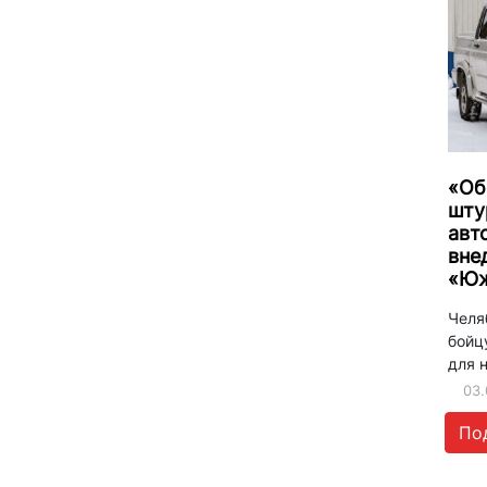
«Об
шту
авт
вне
«Юж
Челя
бойц
для 
03.
По