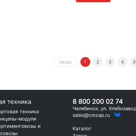
Назад
1
2
3
4
3
8 800 200 02 74
ая техника
Челябинск, ул. Хлебозавод
ортовая техника
sales@cmzap.ru
рицепы-модули
ортиментовозы и
Каталог
есовозы
Завод