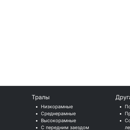
Тралы
Друг
Низкорамные
П
Среднерамные
П
Высокорамные
С
С передним заездом
л